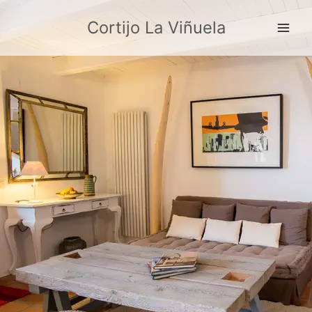
Ir
Cortijo La Viñuela
al
contenido